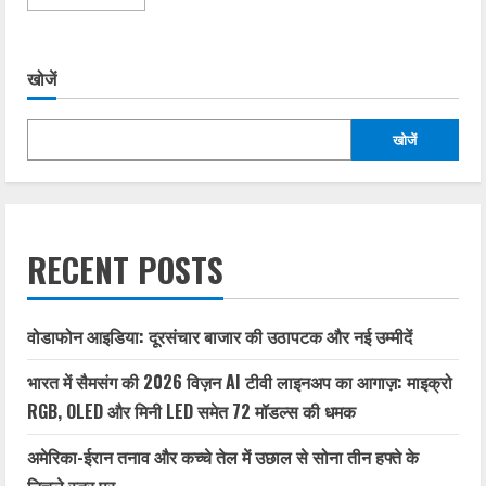
more
about
एलआईसी
जीवन
उत्सव
खोजें
योजना:
गारंटीड
रिटर्न
के
खोजें
साथ
आजीवन
फायदे
RECENT POSTS
वोडाफोन आइडिया: दूरसंचार बाजार की उठापटक और नई उम्मीदें
भारत में सैमसंग की 2026 विज़न AI टीवी लाइनअप का आगाज़: माइक्रो
RGB, OLED और मिनी LED समेत 72 मॉडल्स की धमक
अमेरिका-ईरान तनाव और कच्चे तेल में उछाल से सोना तीन हफ्ते के