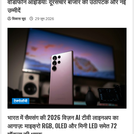
वोडाफोन आइडिया: दूरसंचार बाजार की उठापटक और नई
उम्मीदें
विकास सूद
29 जून 2026
टेक्नोलॉजी
भारत में सैमसंग की 2026 विज़न AI टीवी लाइनअप का
आगाज़: माइक्रो RGB, OLED और मिनी LED समेत 72