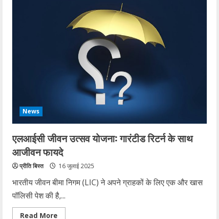
एडवांस्ड
वॉयस
मोड
ने
मेरी
टु-
डू
लिस्ट
पूरी
करने
में
कैसे
मदद
की
News
एलआईसी जीवन उत्सव योजना: गारंटीड रिटर्न के साथ
आजीवन फायदे
प्रीति बिस्त
16 जुलाई 2025
भारतीय जीवन बीमा निगम (LIC) ने अपने ग्राहकों के लिए एक और खास
पॉलिसी पेश की है,...
Read
Read More