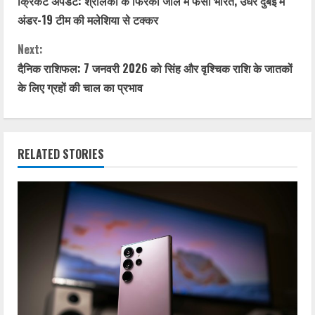
क्रिकेट अपडेट: श्रीलंका के फिरकी जाल में फंसा भारत, उधर दुबई में
o
अंडर-19 टीम की मलेशिया से टक्कर
n
Next:
t
दैनिक राशिफल: 7 जनवरी 2026 को सिंह और वृश्चिक राशि के जातकों
के लिए ग्रहों की चाल का प्रभाव
i
n
RELATED STORIES
u
e
R
e
a
d