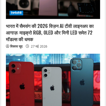
i
टेक्नोलॉजी
n
भारत में सैमसंग की 2026 विज़न AI टीवी लाइनअप का
g
आगाज़: माइक्रो RGB, OLED और मिनी LED समेत 72
मॉडल्स की धमक
विकास सूद
27 मई 2026